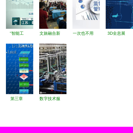
进计算技术
字营销困局
路与数字技
获国家级试
大会上海站
与优化之道
术服务新赛
点示范的启
即将召开
道
示
“智能工
文旅融合新
一次也不用
3D全息展
厂”里看“数
篇章 巴东
跑 政务服
示柜,虚拟
字”活力 江
数字化服务
务数字化转
迎宾,3D数
苏数实融合
业务培训激
型如何提速
字展厅_东
赋能制造业
发旅游新活
——数字技
漫
转型
力
术服务案例
分享
第三章
数字技术服
DLG数字产
务 贸易公
品制作技术
司突围新引
——数字创
擎