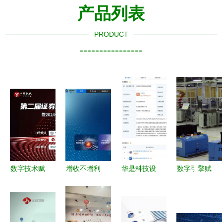
产品列表
PRODUCT
----------------
数字技术赋
增收不增利
华是科技设
数字引擎赋
能金融未来
的迷思 力
立交通数字
能智造升级
第二届证券
盟科技上市
科技公司，
中兴通讯长
基金行业先
后的跨境数
布局集成电
沙智能工厂