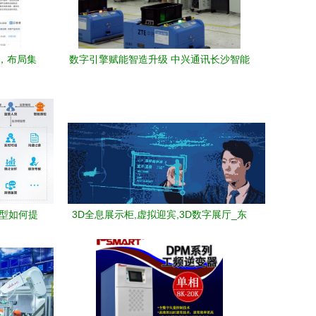
，布局集
数字引擎赋能智造升级 中兴通讯长沙智能
赛道
工厂获国家级试点示范的启示
转型如何提
3D全息展示柜,虚拟迎宾,3D数字展厅_东
分享
漫