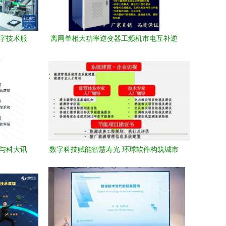
数字技术服
离网单相大功率逆变器工频机市电互补逆
控一体机8KW-20KW的数字技术革新与服
务
云与科大讯
数字科技赋能智慧寿光 环球软件构筑城市
治理新基石