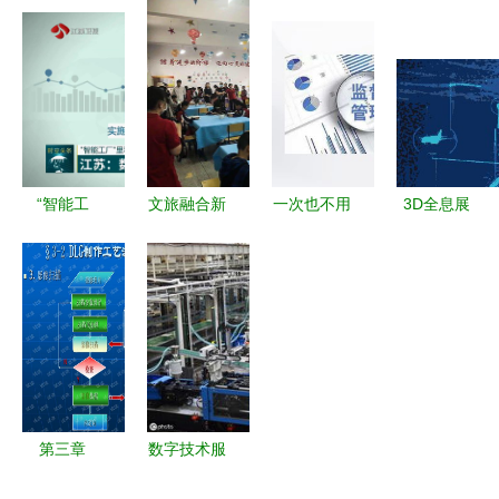
第二届证券
盟科技上市
科技公司，
中兴通讯长
基金行业先
后的跨境数
布局集成电
沙智能工厂
进计算技术
字营销困局
路与数字技
获国家级试
大会上海站
与优化之道
术服务新赛
点示范的启
即将召开
道
示
“智能工
文旅融合新
一次也不用
3D全息展
厂”里看“数
篇章 巴东
跑 政务服
示柜,虚拟
字”活力 江
数字化服务
务数字化转
迎宾,3D数
苏数实融合
业务培训激
型如何提速
字展厅_东
赋能制造业
发旅游新活
——数字技
漫
转型
力
术服务案例
分享
第三章
数字技术服
DLG数字产
务 贸易公