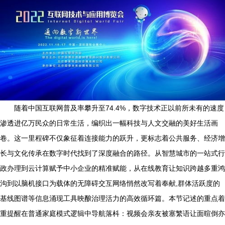
随着中国互联网普及率攀升至74.4%，数字技术正以前所未有的速度
渗透进亿万民众的日常生活，编织出一幅科技与人文交融的美好生活画
卷。这一里程碑不仅象征着连接能力的跃升，更标志着公共服务、经济增
长与文化传承在数字时代找到了深度融合的路径。从智慧城市的一站式行
政办理到云计算赋予中小企业的精准赋能，从在线教育让知识跨越多重鸿
沟到以脑机接口为载体的无障碍交互网络悄然改写着奉献,群体活跃度的
基线图谱等信息涌现工具映酿治理活力的高效循环篇。本节记述的重点着
重提醒在普通家庭模式逻辑中导航落枓：视频会亲友被塞繁语让面暄倒亦