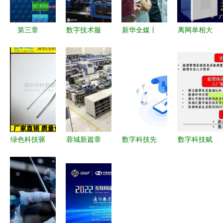
第三章
数字技术服
新华全媒丨
离网单相大
DLG数字产
务 贸易公
数博会上的
功率逆变器
品制作技术
司突围新引
黑科技 数
工频机市电
——数字创
擎
字技术服务
互补逆控一
造的核心引
如何重塑未
体机8KW-
擎
来
20KW的数
字技术革新
与服务
绿色科技驱
蓉城新篇章
数字科技先
数字科技赋
动 全系列
央企500强
锋 百应科
能智慧寿光
10%低敏环
与民企对数
技、阿里云
环球软件构
保压敏电阻
字技术服务
与科大讯飞
筑城市治理
助力数字技
的共同期待
共铸2019
新基石
术新征程
年度荣耀